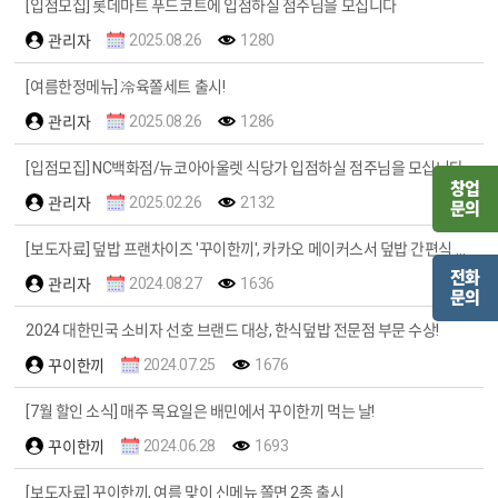
[입점모집] 롯데마트 푸드코트에 입점하실 점주님을 모십니다
2025.08.26
1280
관리자
[여름한정메뉴] 冷육쫄세트 출시!
2025.08.26
1286
관리자
[입점모집] NC백화점/뉴코아아울렛 식당가 입점하실 점주님을 모십니다
창업
2025.02.26
2132
관리자
문의
[보도자료] 덮밥 프랜차이즈 '꾸이한끼', 카카오 메이커스서 덮밥 간편식 첫선
전화
2024.08.27
1636
관리자
문의
2024 대한민국 소비자 선호 브랜드 대상, 한식덮밥 전문점 부문 수상!
2024.07.25
1676
꾸이한끼
[7월 할인 소식] 매주 목요일은 배민에서 꾸이한끼 먹는 날!
2024.06.28
1693
꾸이한끼
[보도자료] 꾸이한끼, 여름 맞이 신메뉴 쫄면 2종 출시