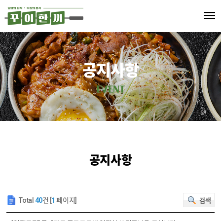
menu
공지사항
EVENT
공지사항
Total
40
건 [
1
페이지]
검색