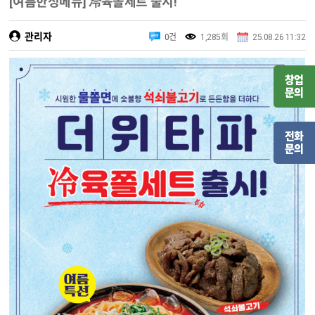
[여름한정메뉴] 冷육쫄세트 출시!
관리자
0건
1,285회
25.08.26 11:32
창업
문의
전화
문의