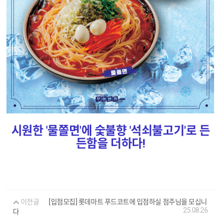
시원한 '물쫄면'에 숯불향 '석쇠불고기'로 든
든함을 더하다!
이전글
[입점모집] 롯데마트 푸드코트에 입점하실 점주님을 모십니
25.08.26
다